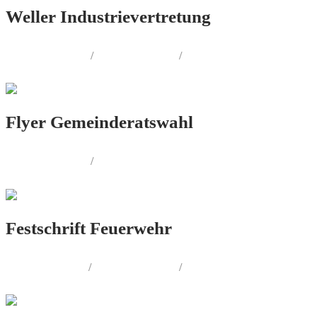
Weller Industrievertretung
PRINT.DESIGN
/
LOGO.DESIGN
/
CORPORATE.DESIGN
Flyer Gemeinderatswahl
PRINT.DESIGN
/
FOTOGRAFIE
Festschrift Feuerwehr
LOGO.DESIGN
/
PRINT.DESIGN
/
FOTOGRAFIE