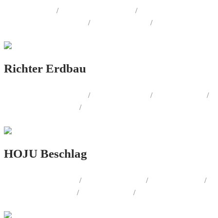
WEB.DESIGN
/
AUSSENWERBUNG
/
CORPORATE.DESIGN
/
PRINT.DESIGN
/
LOGO.DESIGN
Richter Erdbau
CORPORATE.DESIGN
/
PRINT.DESIGN
/
WEB.DESIGN
/
AUSSENWERBUNG
/
LOGO.DESIGN
HOJU Beschlag
AUSSENWERBUNG
/
WERBEMITTEL
/
FOTOGRAFIE
/
PRODUKT.DESIGN
/
WEB.DESIGN
/
PRINT.DESIGN