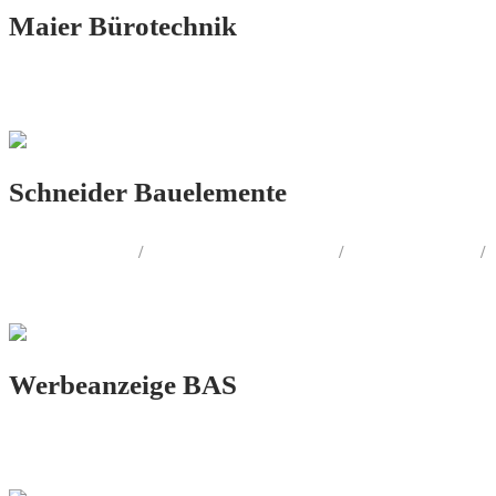
Maier Bürotechnik
PRINT.DESIGN
Schneider Bauelemente
LOGO.DESIGN
/
CORPORATE.DESIGN
/
PRINT.DESIGN
/
AUSSENWERBUNG
Werbeanzeige BAS
PRINT.DESIGN