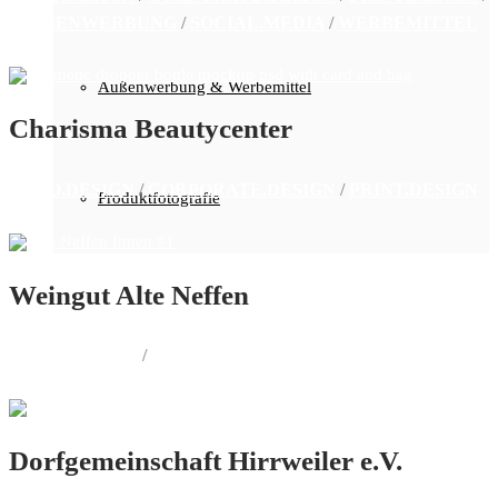
AUSSENWERBUNG
/
SOCIAL.MEDIA
/
WERBEMITTEL
Außenwerbung & Werbemittel
Charisma Beautycenter
LOGO.DESIGN
/
CORPORATE.DESIGN
/
PRINT.DESIGN
Produktfotografie
Weingut Alte Neffen
PRINT.DESIGN
/
WEB.DESIGN
Dorfgemeinschaft Hirrweiler e.V.