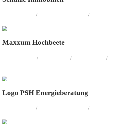
LOGO.DESIGN
/
CORPORATE.DESIGN
/
PRINT.DESIGN
Maxxum Hochbeete
PRINT.DESIGN
/
WEB.DESIGN
/
LOGO.DESIGN
/
CORPORATE.DESIGN
Logo PSH Energieberatung
LOGO.DESIGN
/
CORPORATE.DESIGN
/
PRINT.DESIGN