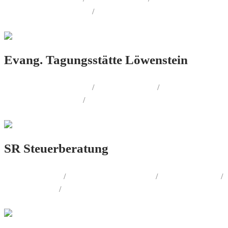
CORPORATE.DESIGN
/
WEB.DESIGN
Evang. Tagungsstätte Löwenstein
CORPORATE.DESIGN
/
PRINT.DESIGN
/
AUSSENWERBUNG
/
FOTOGRAFIE
SR Steuerberatung
LOGO.DESIGN
/
CORPORATE.DESIGN
/
PRINT.DESIGN
/
WEB.DESIGN
/
AUSSENWERBUNG