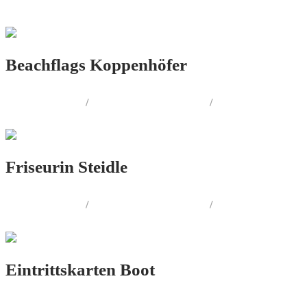
Beachflags Koppenhöfer
LOGO.DESIGN
/
CORPORATE.DESIGN
/
PRINT.DESIGN
Friseurin Steidle
LOGO.DESIGN
/
CORPORATE.DESIGN
/
PRINT.DESIGN
Eintrittskarten Boot