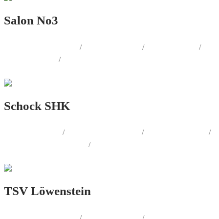
Salon No3
AUSSENWERBUNG
/
PRINT.DESIGN
/
WEB.DESIGN
/
FOTOGRAFIE
/
LOGO.DESIGN
Schock SHK
PRINT.DESIGN
/
AUSSENWERBUNG
/
WERBEMITTEL
/
CORPORATE.DESIGN
/
WEB.DESIGN
TSV Löwenstein
AUSSENWERBUNG
/
PRINT.DESIGN
/