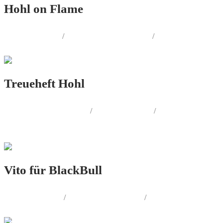
Hohl on Flame
LOGO.DESIGN
/
CORPORATE.DESIGN
/
PRINT.DESIGN
Treueheft Hohl
CORPORATE.DESIGN
/
PRINT.DESIGN
/
PRODUKT.DESIGN
Vito für BlackBull
PRINT.DESIGN
/
AUSSENWERBUNG
/
SOCIAL.MEDIA