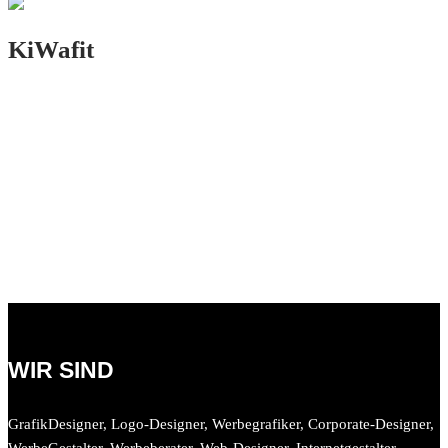
KiWafit
PRINT.DESIGN
VORHERIGES PROJEKT
NÄCHSTES PROJEKT
WIR SIND
GrafikDesigner, Logo-Designer, Werbegrafiker, Corporate-Designer,