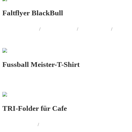
Faltflyer BlackBull
SOCIAL.MEDIA
/
PRINT.DESIGN
/
WEB.DESIGN
/
FOTOGRAFIE
Fussball Meister-T-Shirt
AUSSENWERBUNG
TRI-Folder für Cafe
PRINT.DESIGN
/
FOTOGRAFIE