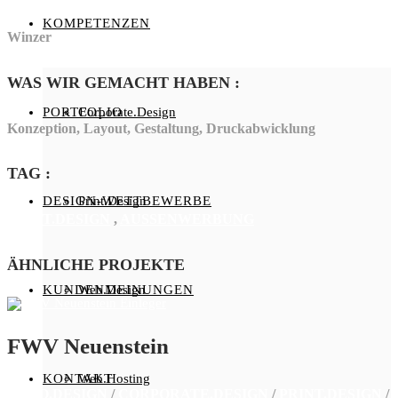
KOMPETENZEN
Winzer
WAS WIR GEMACHT HABEN
:
PORTFOLIO
Corporate.Design
Konzeption, Layout, Gestaltung, Druckabwicklung
TAG
:
DESIGN-WETTBEWERBE
Print.Design
PRINT.DESIGN
,
AUSSENWERBUNG
ÄHNLICHE PROJEKTE
KUNDENMEINUNGEN
Web.Design
FWV Neuenstein
KONTAKT
Web.Hosting
LOGO.DESIGN
/
CORPORATE.DESIGN
/
PRINT.DESIGN
/