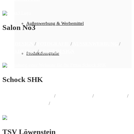
Außenwerbung & Werbemittel
Salon No3
WEB.DESIGN
/
FOTOGRAFIE
/
AUSSENWERBUNG
/
LOGO.DESIGN
/
PRINT.DESIGN
Produktfotografie
Schock SHK
CORPORATE.DESIGN
/
PRINT.DESIGN
/
WEB.DESIGN
/
AUSSENWERBUNG
/
WERBEMITTEL
TSV Löwenstein