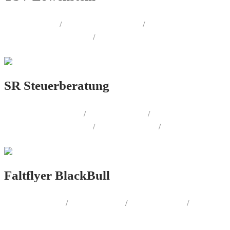
WEB.DESIGN
/
AUSSENWERBUNG
/
CORPORATE.DESIGN
/
PRINT.DESIGN
SR Steuerberatung
AUSSENWERBUNG
/
LOGO.DESIGN
/
CORPORATE.DESIGN
/
PRINT.DESIGN
/
WEB.DESIGN
Faltflyer BlackBull
PRINT.DESIGN
/
WEB.DESIGN
/
FOTOGRAFIE
/
SOCIAL.MEDIA