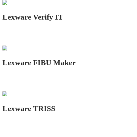
Lexware Verify IT
DESIGN-WETTBEWERBE
Lexware FIBU Maker
DESIGN-WETTBEWERBE
Lexware TRISS
DESIGN-WETTBEWERBE