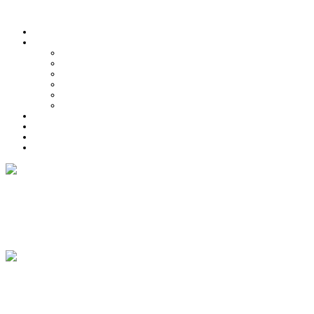
X
WERBEAGENTUR
KOMPETENZEN
Corporate.Design
Print.Design
Web.Design
Web.Hosting
Außenwerbung & Werbemittel
Produktfotografie
Portfolio
DESIGN-WETTBEWERBE
KUNDENMEINUNGEN
KONTAKT