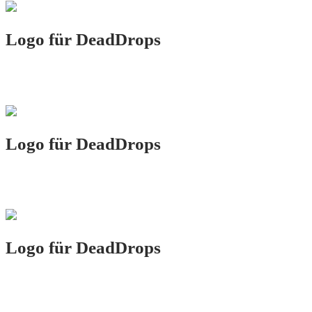
Logo für DeadDrops
DESIGN-WETTBEWERBE
Logo für DeadDrops
DESIGN-WETTBEWERBE
Logo für DeadDrops
DESIGN-WETTBEWERBE