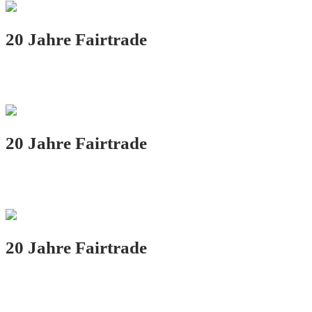
20 Jahre Fairtrade
DESIGN-WETTBEWERBE
20 Jahre Fairtrade
DESIGN-WETTBEWERBE
20 Jahre Fairtrade
DESIGN-WETTBEWERBE