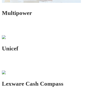
Multipower
DESIGN-WETTBEWERBE
Unicef
DESIGN-WETTBEWERBE
Lexware Cash Compass
DESIGN-WETTBEWERBE