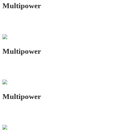
Multipower
DESIGN-WETTBEWERBE
Multipower
DESIGN-WETTBEWERBE
Multipower
DESIGN-WETTBEWERBE