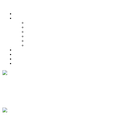
X
WERBEAGENTUR
KOMPETENZEN
Corporate.Design
Print.Design
Web.Design
Web.Hosting
Außenwerbung & Werbemittel
Produktfotografie
Portfolio
DESIGN-WETTBEWERBE
KUNDENMEINUNGEN
KONTAKT