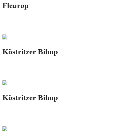
Fleurop
DESIGN-WETTBEWERBE
Köstritzer Bibop
DESIGN-WETTBEWERBE
Köstritzer Bibop
DESIGN-WETTBEWERBE