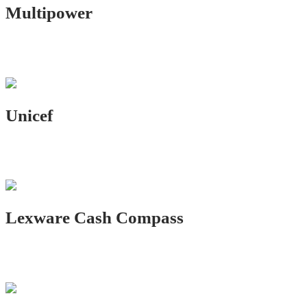
Multipower
DESIGN-WETTBEWERBE
Unicef
DESIGN-WETTBEWERBE
Lexware Cash Compass
DESIGN-WETTBEWERBE