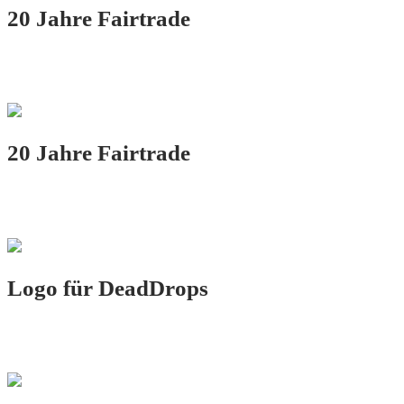
20 Jahre Fairtrade
DESIGN-WETTBEWERBE
20 Jahre Fairtrade
DESIGN-WETTBEWERBE
Logo für DeadDrops
DESIGN-WETTBEWERBE