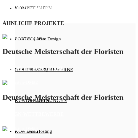
DESIGN-WETTBEWERBE
KOMPETENZEN
ÄHNLICHE PROJEKTE
PORTFOLIO
Corporate.Design
Deutsche Meisterschaft der Floristen
DESIGN-WETTBEWERBE
DESIGN-WETTBEWERBE
Print.Design
Deutsche Meisterschaft der Floristen
KUNDENMEINUNGEN
Web.Design
DESIGN-WETTBEWERBE
KONTAKT
Web.Hosting