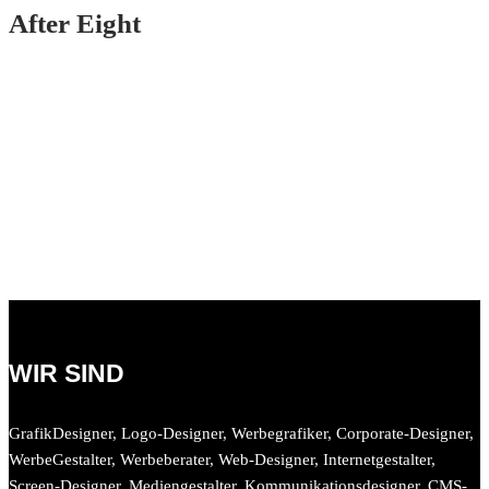
After Eight
DESIGN-WETTBEWERBE
VORHERIGES PROJEKT
NÄCHSTES PROJEKT
WIR SIND
GrafikDesigner, Logo-Designer, Werbegrafiker, Corporate-Designer,
WerbeGestalter, Werbeberater, Web-Designer, Internetgestalter,
Screen-Designer, Mediengestalter, Kommunikationsdesigner, CMS-