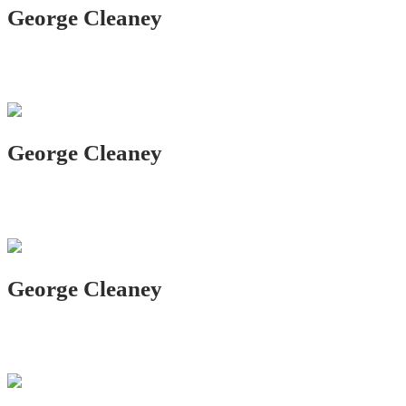
George Cleaney
DESIGN-WETTBEWERBE
George Cleaney
DESIGN-WETTBEWERBE
George Cleaney
DESIGN-WETTBEWERBE