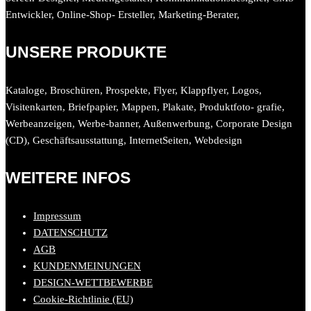
Entwickler, Online-Shop- Ersteller, Marketing-Berater,
UNSERE PRODUKTE
Kataloge, Broschüren, Prospekte, Flyer, Klappflyer, Logos,
Visitenkarten, Briefpapier, Mappen, Plakate, Produktfoto- grafie,
Werbeanzeigen, Werbe-banner, Außenwerbung, Corporate Design
(CD), Geschäftsausstattung, InternetSeiten, Webdesign
WEITERE INFOS
Impressum
DATENSCHUTZ
AGB
KUNDENMEINUNGEN
DESIGN-WETTBEWERBE
Cookie-Richtlinie (EU)