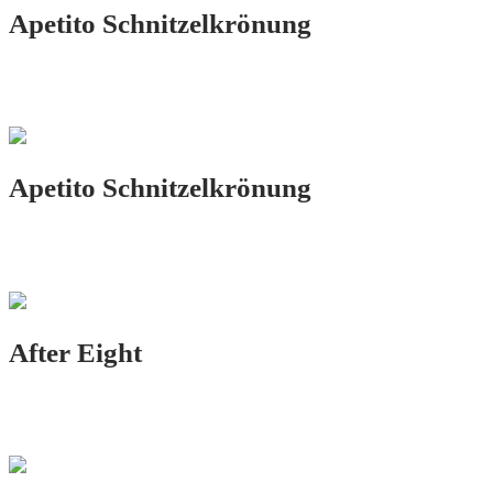
Apetito Schnitzelkrönung
DESIGN-WETTBEWERBE
Apetito Schnitzelkrönung
DESIGN-WETTBEWERBE
After Eight
DESIGN-WETTBEWERBE