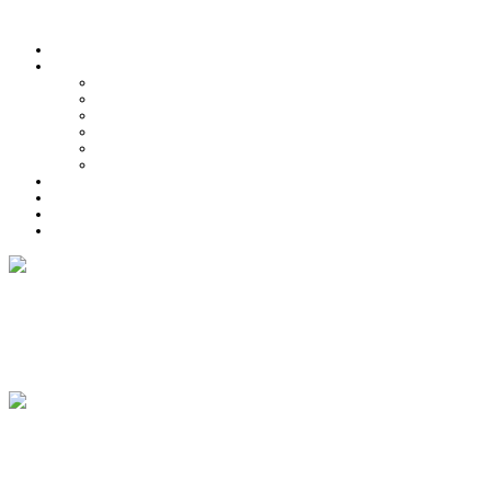
X
WERBEAGENTUR
KOMPETENZEN
Corporate.Design
Print.Design
Web.Design
Web.Hosting
Außenwerbung & Werbemittel
Produktfotografie
Portfolio
DESIGN-WETTBEWERBE
KUNDENMEINUNGEN
KONTAKT