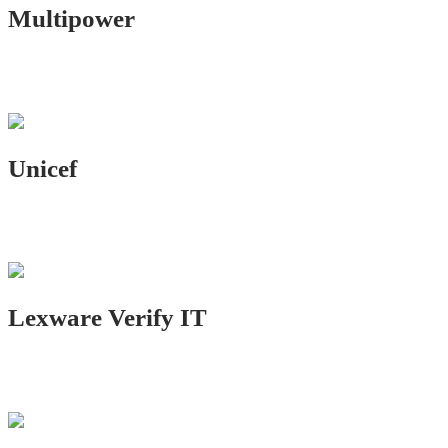
Multipower
DESIGN-WETTBEWERBE
Unicef
DESIGN-WETTBEWERBE
Lexware Verify IT
DESIGN-WETTBEWERBE