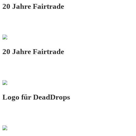
20 Jahre Fairtrade
DESIGN-WETTBEWERBE
20 Jahre Fairtrade
DESIGN-WETTBEWERBE
Logo für DeadDrops
DESIGN-WETTBEWERBE