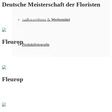
Deutsche Meisterschaft der Floristen
DESIGN-WETTBEWERBE
Außenwerbung & Werbemittel
Fleurop
Produktfotografie
DESIGN-WETTBEWERBE
Fleurop
DESIGN-WETTBEWERBE