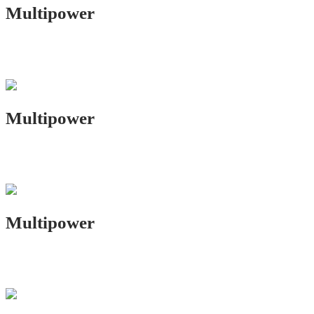
Multipower
DESIGN-WETTBEWERBE
Multipower
DESIGN-WETTBEWERBE
Multipower
DESIGN-WETTBEWERBE