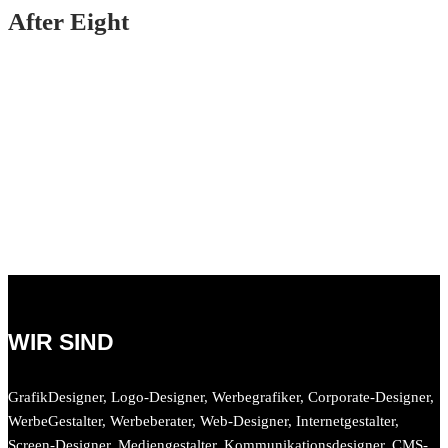
After Eight
DESIGN-WETTBEWERBE
VORHERIGES PROJEKT
NÄCHSTES PROJEKT
WIR SIND
GrafikDesigner, Logo-Designer, Werbegrafiker, Corporate-Designer,
WerbeGestalter, Werbeberater, Web-Designer, Internetgestalter,
Screen-Designer, Mediengestalter, Kommunikationsdesigner, CMS-