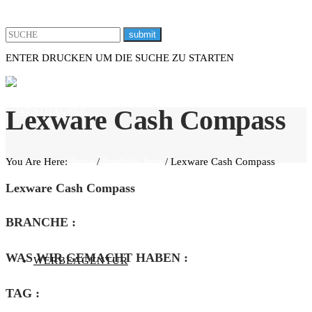
ENTER DRUCKEN UM DIE SUCHE ZU STARTEN
X
Lexware Cash Compass
You Are Here:
Home
/
Portfolio Item
/
Lexware Cash Compass
Lexware Cash Compass
BRANCHE
:
WAS WIR GEMACHT HABEN
:
WERBEAGENTUR
TAG
: