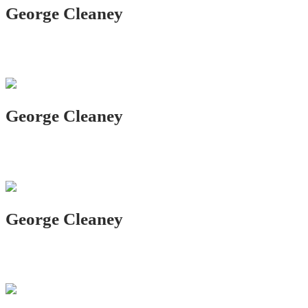
George Cleaney
DESIGN-WETTBEWERBE
George Cleaney
DESIGN-WETTBEWERBE
George Cleaney
DESIGN-WETTBEWERBE