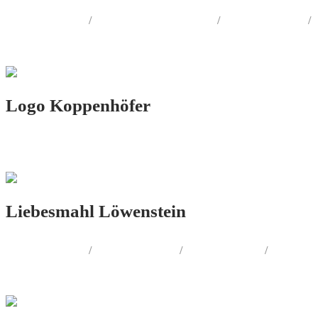
LOGO.DESIGN
/
CORPORATE.DESIGN
/
PRINT.DESIGN
/
AUSSENWERBUNG
Logo Koppenhöfer
LOGO.DESIGN
Liebesmahl Löwenstein
LOGO.DESIGN
/
PRINT.DESIGN
/
FOTOGRAFIE
/
PRODUKT.DESIGN