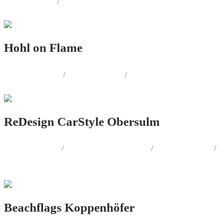
WEB.DESIGN
/
AUSSENWERBUNG
Hohl on Flame
PRINT.DESIGN
/
LOGO.DESIGN
/
CORPORATE.DESIGN
ReDesign CarStyle Obersulm
LOGO.DESIGN
/
CORPORATE.DESIGN
/
PRINT.DESIGN
/
AUSSENWERBUNG
Beachflags Koppenhöfer