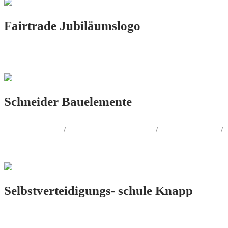
Fairtrade Jubiläumslogo
LOGO.DESIGN
Schneider Bauelemente
LOGO.DESIGN
/
CORPORATE.DESIGN
/
PRINT.DESIGN
/
AUSSENWERBUNG
Selbstverteidigungs- schule Knapp
LOGO.DESIGN