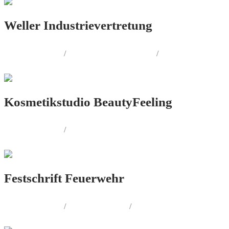
Weller Industrievertretung
LOGO.DESIGN
/
CORPORATE.DESIGN
/
PRINT.DESIGN
Kosmetikstudio BeautyFeeling
LOGO.DESIGN
/
CORPORATE.DESIGN
Festschrift Feuerwehr
LOGO.DESIGN
/
PRINT.DESIGN
/
FOTOGRAFIE