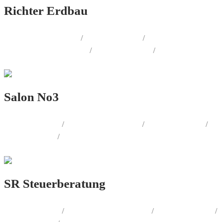
Richter Erdbau
AUSSENWERBUNG
/
LOGO.DESIGN
/
CORPORATE.DESIGN
/
PRINT.DESIGN
/
WEB.DESIGN
Salon No3
LOGO.DESIGN
/
AUSSENWERBUNG
/
PRINT.DESIGN
/
WEB.DESIGN
/
FOTOGRAFIE
SR Steuerberatung
LOGO.DESIGN
/
CORPORATE.DESIGN
/
PRINT.DESIGN
/