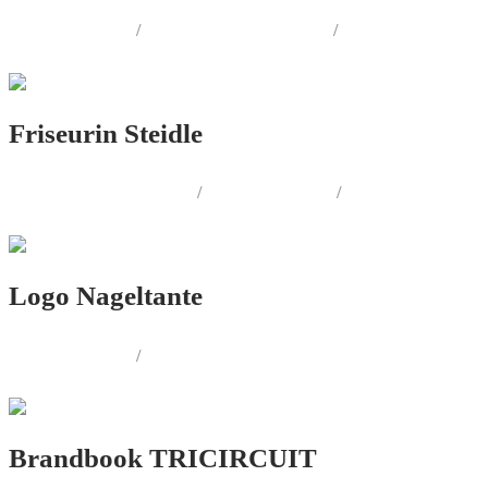
LOGO.DESIGN
/
CORPORATE.DESIGN
/
PRINT.DESIGN
Friseurin Steidle
CORPORATE.DESIGN
/
PRINT.DESIGN
/
LOGO.DESIGN
Logo Nageltante
LOGO.DESIGN
/
PRINT.DESIGN
Brandbook TRICIRCUIT