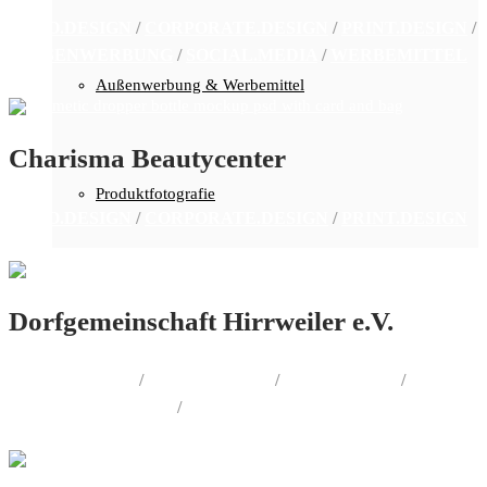
LOGO.DESIGN
/
CORPORATE.DESIGN
/
PRINT.DESIGN
/
AUSSENWERBUNG
/
SOCIAL.MEDIA
/
WERBEMITTEL
Außenwerbung & Werbemittel
Charisma Beautycenter
Produktfotografie
LOGO.DESIGN
/
CORPORATE.DESIGN
/
PRINT.DESIGN
Dorfgemeinschaft Hirrweiler e.V.
PRINT.DESIGN
/
LOGO.DESIGN
/
WEB.DESIGN
/
AUSSENWERBUNG
/
CORPORATE.DESIGN