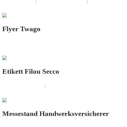
LOGO.DESIGN
/
CORPORATE.DESIGN
/
PRINT.DESIGN
Flyer Twago
PRINT.DESIGN
Etikett Filou Secco
PRODUKT.DESIGN
/
PRINT.DESIGN
Messestand Handwerksversicherer