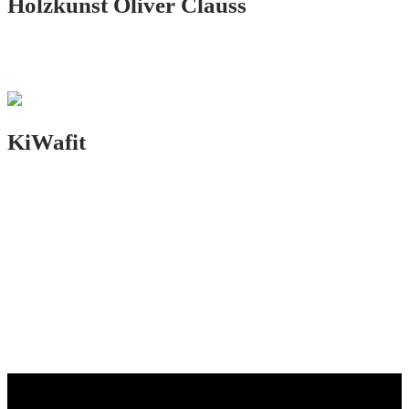
Holzkunst Oliver Clauss
PRINT.DESIGN
KiWafit
PRINT.DESIGN
VORHERIGES PROJEKT
NÄCHSTES PROJEKT