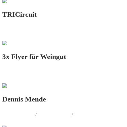
TRICircuit
LOGO.DESIGN
3x Flyer für Weingut
PRINT.DESIGN
Dennis Mende
LOGO.DESIGN
/
PRINT.DESIGN
/
WEB.DESIGN