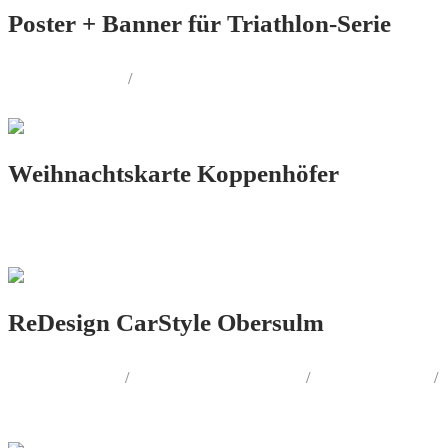
Poster + Banner für Triathlon-Serie
PRINT.DESIGN
/
AUSSENWERBUNG
Weihnachtskarte Koppenhöfer
PRINT.DESIGN
ReDesign CarStyle Obersulm
LOGO.DESIGN
/
CORPORATE.DESIGN
/
PRINT.DESIGN
/
AUSSENWERBUNG