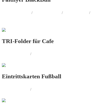
SOCIAL.MEDIA
/
PRINT.DESIGN
/
WEB.DESIGN
/
FOTOGRAFIE
TRI-Folder für Cafe
PRINT.DESIGN
/
FOTOGRAFIE
Eintrittskarten Fußball
PRINT.DESIGN
/
AUSSENWERBUNG