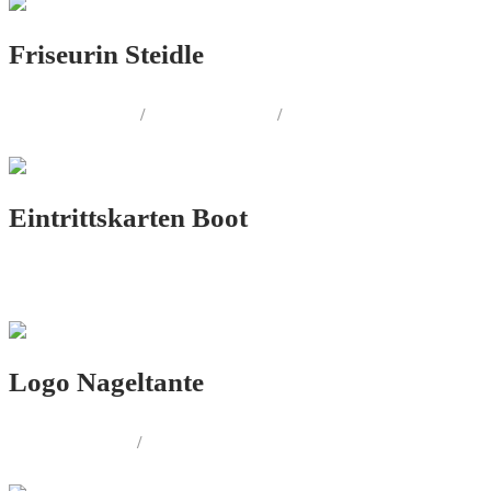
Friseurin Steidle
PRINT.DESIGN
/
LOGO.DESIGN
/
CORPORATE.DESIGN
Eintrittskarten Boot
PRINT.DESIGN
Logo Nageltante
LOGO.DESIGN
/
PRINT.DESIGN