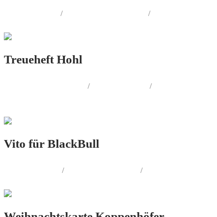
LOGO.DESIGN
/
CORPORATE.DESIGN
/
PRINT.DESIGN
Treueheft Hohl
CORPORATE.DESIGN
/
PRINT.DESIGN
/
PRODUKT.DESIGN
Vito für BlackBull
PRINT.DESIGN
/
AUSSENWERBUNG
/
SOCIAL.MEDIA
Weihnachtskarte Koppenhöfer