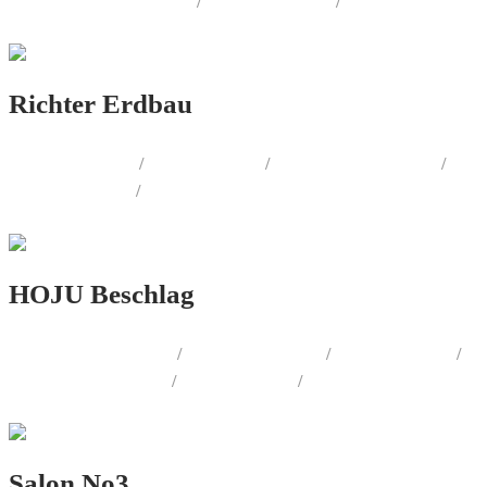
CORPORATE.DESIGN
/
PRINT.DESIGN
/
LOGO.DESIGN
Richter Erdbau
PRINT.DESIGN
/
WEB.DESIGN
/
AUSSENWERBUNG
/
LOGO.DESIGN
/
CORPORATE.DESIGN
HOJU Beschlag
AUSSENWERBUNG
/
WERBEMITTEL
/
FOTOGRAFIE
/
PRODUKT.DESIGN
/
WEB.DESIGN
/
PRINT.DESIGN
Salon No3