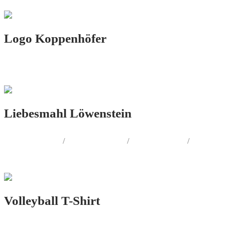
Logo Koppenhöfer
LOGO.DESIGN
Liebesmahl Löwenstein
LOGO.DESIGN
/
PRINT.DESIGN
/
FOTOGRAFIE
/
PRODUKT.DESIGN
Volleyball T-Shirt