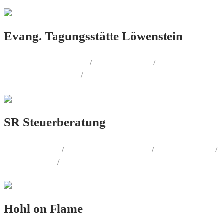
Evang. Tagungsstätte Löwenstein
CORPORATE.DESIGN
/
PRINT.DESIGN
/
AUSSENWERBUNG
/
FOTOGRAFIE
SR Steuerberatung
LOGO.DESIGN
/
CORPORATE.DESIGN
/
PRINT.DESIGN
/
WEB.DESIGN
/
AUSSENWERBUNG
Hohl on Flame