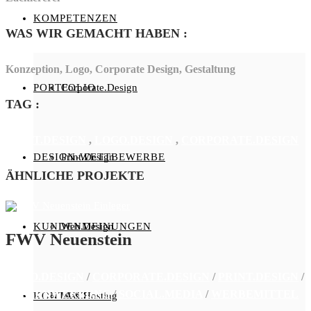
KOMPETENZEN
WAS WIR GEMACHT HABEN
:
Konzeption, Logo, Corporate Design, Gestaltung
PORTFOLIO
Corporate.Design
TAG
:
PRINT.DESIGN
,
LOGO.DESIGN
,
CORPORATE.DESIGN
DESIGN-WETTBEWERBE
Print.Design
ÄHNLICHE PROJEKTE
KUNDENMEINUNGEN
Web.Design
FWV Neuenstein
LOGO.DESIGN
/
CORPORATE.DESIGN
/
PRINT.DESIGN
/
AUSSENWERBUNG
/
SOCIAL.MEDIA
/
WERBEMITTEL
KONTAKT
Web.Hosting