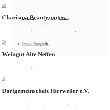
Charisma Beautycenter
Außenwerbung & Werbemittel
LOGO.DESIGN
/
CORPORATE.DESIGN
/
PRINT.DESIGN
Produktfotografie
Weingut Alte Neffen
PRINT.DESIGN
/
WEB.DESIGN
Dorfgemeinschaft Hirrweiler e.V.
WEB.DESIGN
/
AUSSENWERBUNG
/