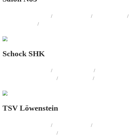
AUSSENWERBUNG
/
PRINT.DESIGN
/
WEB.DESIGN
/
FOTOGRAFIE
/
LOGO.DESIGN
Schock SHK
AUSSENWERBUNG
/
WERBEMITTEL
/
CORPORATE.DESIGN
/
WEB.DESIGN
/
PRINT.DESIGN
TSV Löwenstein
AUSSENWERBUNG
/
PRINT.DESIGN
/
CORPORATE.DESIGN
/
WEB.DESIGN