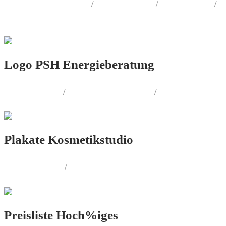
CORPORATE.DESIGN
/
PRINT.DESIGN
/
WEB.DESIGN
/
LOGO.DESIGN
Logo PSH Energieberatung
LOGO.DESIGN
/
CORPORATE.DESIGN
/
PRINT.DESIGN
Plakate Kosmetikstudio
PRINT.DESIGN
/
AUSSENWERBUNG
Preisliste Hoch%iges