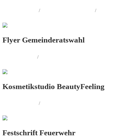
LOGO.DESIGN
/
CORPORATE.DESIGN
/
PRINT.DESIGN
Flyer Gemeinderatswahl
FOTOGRAFIE
/
PRINT.DESIGN
Kosmetikstudio BeautyFeeling
LOGO.DESIGN
/
CORPORATE.DESIGN
Festschrift Feuerwehr