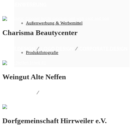
AUSSENWERBUNG
Außenwerbung & Werbemittel
Charisma Beautycenter
PRINT.DESIGN
/
LOGO.DESIGN
/
CORPORATE.DESIGN
Produktfotografie
Weingut Alte Neffen
PRINT.DESIGN
/
WEB.DESIGN
Dorfgemeinschaft Hirrweiler e.V.