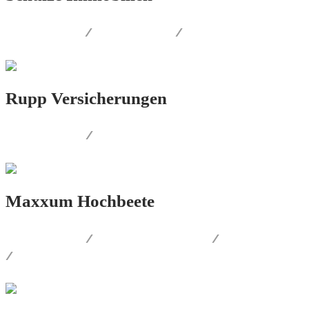
PRINT.DESIGN
/
LOGO.DESIGN
/
CORPORATE.DESIGN
Rupp Versicherungen
LOGO.DESIGN
/
CORPORATE.DESIGN
Maxxum Hochbeete
LOGO.DESIGN
/
CORPORATE.DESIGN
/
PRINT.DESIGN
/
WEB.DESIGN