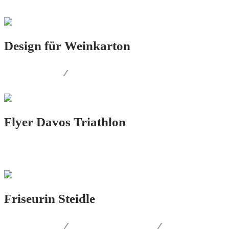
Design für Weinkarton
PRINT.DESIGN
/
PRODUKT.DESIGN
Flyer Davos Triathlon
PRINT.DESIGN
Friseurin Steidle
LOGO.DESIGN
/
CORPORATE.DESIGN
/
PRINT.DESIGN