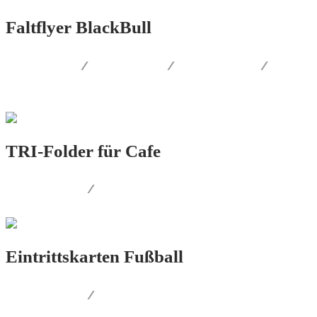
Faltflyer BlackBull
WEB.DESIGN
/
FOTOGRAFIE
/
SOCIAL.MEDIA
/
PRINT.DESIGN
TRI-Folder für Cafe
PRINT.DESIGN
/
FOTOGRAFIE
Eintrittskarten Fußball
PRINT.DESIGN
/
AUSSENWERBUNG