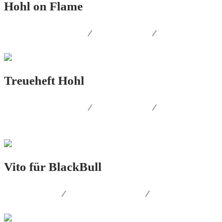
Hohl on Flame
CORPORATE.DESIGN
/
PRINT.DESIGN
/
LOGO.DESIGN
Treueheft Hohl
CORPORATE.DESIGN
/
PRINT.DESIGN
/
PRODUKT.DESIGN
Vito für BlackBull
PRINT.DESIGN
/
AUSSENWERBUNG
/
SOCIAL.MEDIA