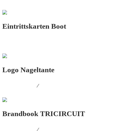
Eintrittskarten Boot
PRINT.DESIGN
Logo Nageltante
LOGO.DESIGN
/
PRINT.DESIGN
Brandbook TRICIRCUIT
LOGO.DESIGN
/
CORPORATE.DESIGN