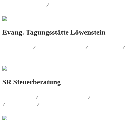
AUSSENWERBUNG
/
PRINT.DESIGN
Evang. Tagungsstätte Löwenstein
FOTOGRAFIE
/
CORPORATE.DESIGN
/
PRINT.DESIGN
/
AUSSENWERBUNG
SR Steuerberatung
LOGO.DESIGN
/
CORPORATE.DESIGN
/
PRINT.DESIGN
/
WEB.DESIGN
/
AUSSENWERBUNG