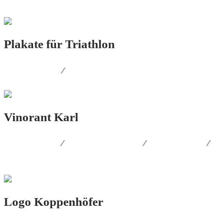
Plakate für Triathlon
LOGO.DESIGN
/
PRINT.DESIGN
Vinorant Karl
PRINT.DESIGN
/
AUSSENWERBUNG
/
LOGO.DESIGN
/
CORPORATE.DESIGN
Logo Koppenhöfer