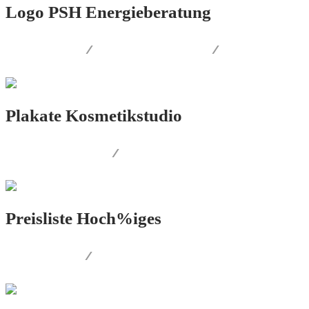
Logo PSH Energieberatung
LOGO.DESIGN
/
CORPORATE.DESIGN
/
PRINT.DESIGN
Plakate Kosmetikstudio
AUSSENWERBUNG
/
PRINT.DESIGN
Preisliste Hoch%iges
PRINT.DESIGN
/
FOTOGRAFIE