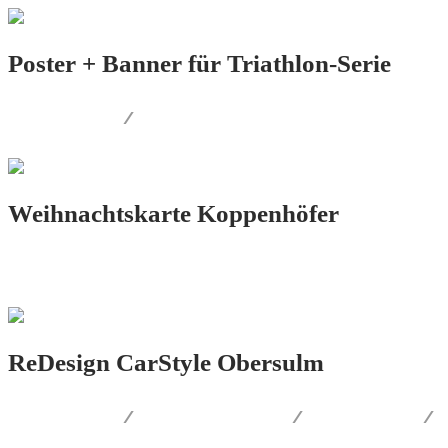
Poster + Banner für Triathlon-Serie
PRINT.DESIGN
/
AUSSENWERBUNG
Weihnachtskarte Koppenhöfer
PRINT.DESIGN
ReDesign CarStyle Obersulm
PRINT.DESIGN
/
AUSSENWERBUNG
/
LOGO.DESIGN
/
CORPORATE.DESIGN