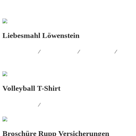
LOGO.DESIGN
Liebesmahl Löwenstein
LOGO.DESIGN
/
PRINT.DESIGN
/
FOTOGRAFIE
/
PRODUKT.DESIGN
Volleyball T-Shirt
LOGO.DESIGN
/
PRINT.DESIGN
Broschüre Rupp Versicherungen