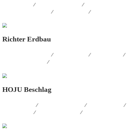
WEB.DESIGN
/
AUSSENWERBUNG
/
CORPORATE.DESIGN
/
PRINT.DESIGN
/
LOGO.DESIGN
Richter Erdbau
CORPORATE.DESIGN
/
PRINT.DESIGN
/
WEB.DESIGN
/
AUSSENWERBUNG
/
LOGO.DESIGN
HOJU Beschlag
PRINT.DESIGN
/
AUSSENWERBUNG
/
WERBEMITTEL
/
FOTOGRAFIE
/
PRODUKT.DESIGN
/
WEB.DESIGN