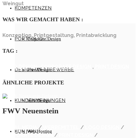
Weingut
KOMPETENZEN
WAS WIR GEMACHT HABEN
:
Konzeption, Printgestaltung, Printabwicklung
PORTFOLIO
Corporate.Design
TAG
:
LOGO.DESIGN
,
CORPORATE.DESIGN
,
PRINT.DESIGN
DESIGN-WETTBEWERBE
Print.Design
ÄHNLICHE PROJEKTE
KUNDENMEINUNGEN
Web.Design
FWV Neuenstein
SOCIAL.MEDIA
/
WERBEMITTEL
/
LOGO.DESIGN
/
KONTAKT
Web.Hosting
CORPORATE.DESIGN
/
PRINT.DESIGN
/