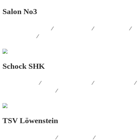
Salon No3
AUSSENWERBUNG
/
PRINT.DESIGN
/
WEB.DESIGN
/
FOTOGRAFIE
/
LOGO.DESIGN
Schock SHK
PRINT.DESIGN
/
AUSSENWERBUNG
/
WERBEMITTEL
/
CORPORATE.DESIGN
/
WEB.DESIGN
TSV Löwenstein
CORPORATE.DESIGN
/
WEB.DESIGN
/